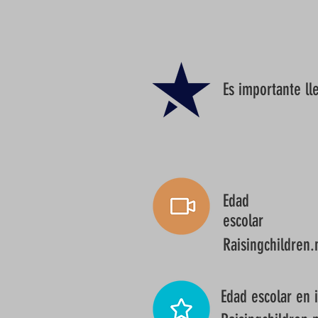
Es importante ll
Edad
escolar
Raisingchildren.
Edad escolar en